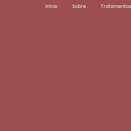
Início
Sobre
Tratamento
leza
 e
 sem riscos,
ápidos,
s avançados