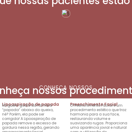
que nossas pacientes estão 
nheça nossos procediment
CONHEÇA NOSSOS
Lipoaspiração de papada
Preenchimento Facial
Ninguém gosta da famosa
O Preenchimento Facial é um
“papada” abaixo do queixo,
procedimento estético que traz
né? Porém, ela pode ser
harmonia para a sua face,
corrigida! A Lipoaspiração de
restaurando volume e
papada remove o excesso de
suavizando rugas. Proporciona
gordura nessa região, gerando
uma aparência jovial e natural
emagrecimento facial,
com a utilização de