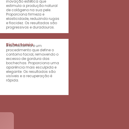
inovação estética que
estimula a produção natural
de colágeno na sua pele.
Proporciona firmeza e
elasticidade, reduzindo rugas
e flacidez. Os resultados são
progressivos e duradouros.
Bichectomia
A bichectomia é um
procedimento que define o
contorno facial, removendo o
excesso de gordura das
bochechas. Proporciona uma
aparência mais esculpida e
elegante. Os resultados são
visíveis e a recuperação é
rápida.