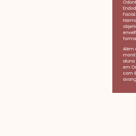
Odont
Endod
Facia
Harmo
objet
envel
forma
Além 
monito
aluna
em Or
com ê
avanç