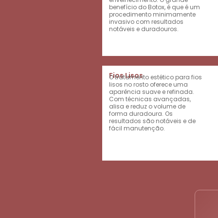
benefício do Botox, é que é um
procedimento minimamente
invasivo com resultados
notáveis e duradouros.
Fios Lisos
O tratamento estético para fios
lisos no rosto oferece uma
aparência suave e refinada.
Com técnicas avançadas,
alisa e reduz o volume de
forma duradoura. Os
resultados são notáveis e de
fácil manutenção.