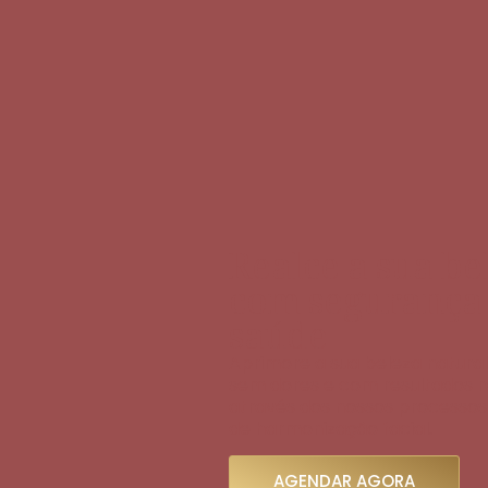
Realce a sua be
com segurança
saúde
Aprimore a sua beleza natural
sem dores e com resultados r
através dos nossos processo
de harmonização facial.
AGENDAR AGORA