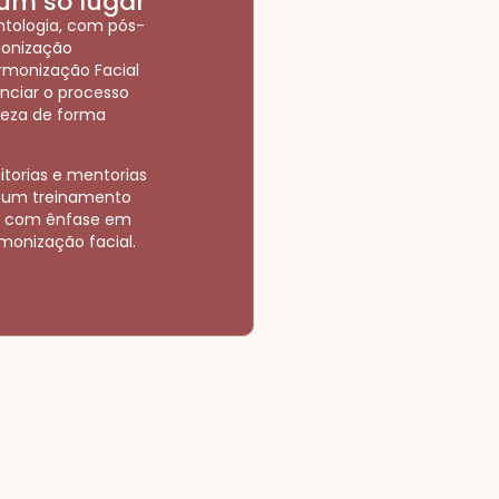
um só lugar
ntologia, com pós-
monização
rmonização Facial
nciar o processo
leza de forma
itorias e mentorias
de um treinamento
a com ênfase em
onização facial.