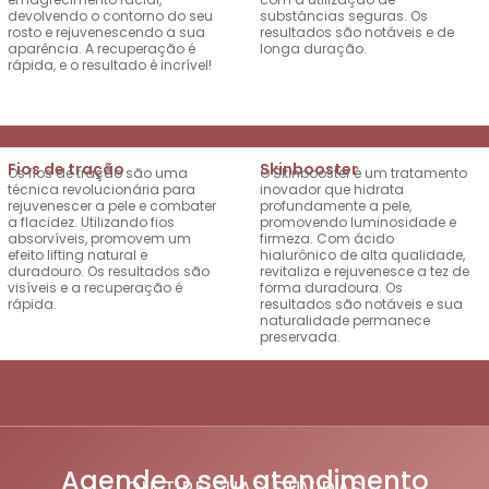
devolvendo o contorno do seu
substâncias seguras. Os
rosto e rejuvenescendo a sua
resultados são notáveis e de
aparência. A recuperação é
longa duração.
rápida, e o resultado é incrível!
Fios de tração
Skinbooster
Os fios de tração são uma
O Skinbooster é um tratamento
técnica revolucionária para
inovador que hidrata
rejuvenescer a pele e combater
profundamente a pele,
a flacidez. Utilizando fios
promovendo luminosidade e
absorvíveis, promovem um
firmeza. Com ácido
efeito lifting natural e
hialurônico de alta qualidade,
duradouro. Os resultados são
revitaliza e rejuvenesce a tez de
visíveis e a recuperação é
forma duradoura. Os
rápida.
resultados são notáveis e sua
naturalidade permanece
preservada.
Agende o seu atendimento
OU TIRE SUAS DÚVIDAS