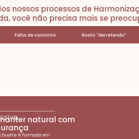
dos nossos processos de Harmonizaç
a, você não precisa mais se preocu
Falta de contorno
Rosto "derretendo"
SSÍVEL
manter natural com
gurança
ia Duarte é formada em